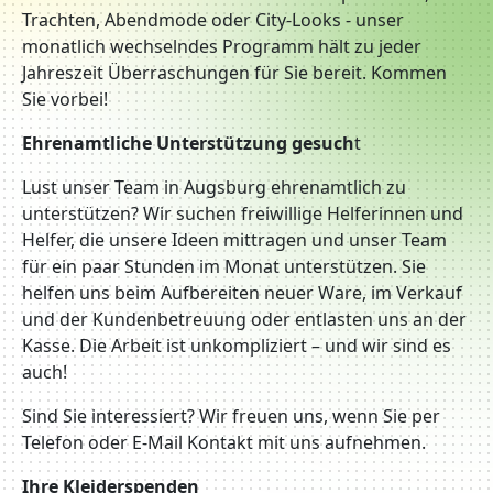
Trachten, Abendmode oder City-Looks - unser
monatlich wechselndes Programm hält zu jeder
Jahreszeit Überraschungen für Sie bereit. Kommen
Sie vorbei!
Ehrenamtliche Unterstützung gesuch
t
Lust unser Team in Augsburg ehrenamtlich zu
unterstützen? Wir suchen freiwillige Helferinnen und
Helfer, die unsere Ideen mittragen und unser Team
für ein paar Stunden im Monat unterstützen. Sie
helfen uns beim Aufbereiten neuer Ware, im Verkauf
und der Kundenbetreuung oder entlasten uns an der
Kasse. Die Arbeit ist unkompliziert – und wir sind es
auch!
Sind Sie interessiert? Wir freuen uns, wenn Sie per
Telefon oder E-Mail Kontakt mit uns aufnehmen.
Ihre Kleiderspenden