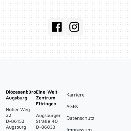
Social Media
Fußzeile
Diözesanbüro
Eine-Welt-
Karriere
Augsburg
Zentrum
Ettringen
AGBs
Hoher Weg
22
Augsburger
Datenschutz
D-86152
Straße 40
Augsburg
D-86833
Impressum