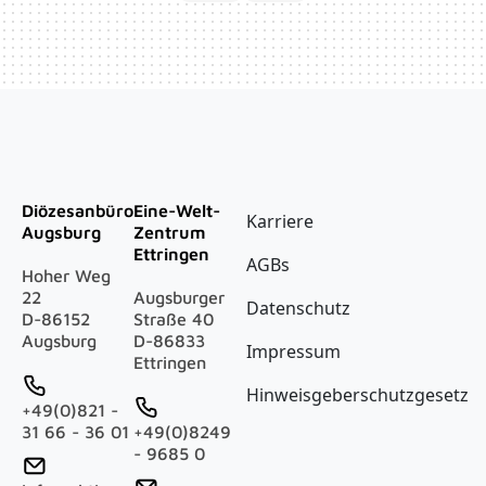
Fußzeile
Diözesanbüro
Eine-Welt-
Karriere
Augsburg
Zentrum
Ettringen
AGBs
Hoher Weg
22
Augsburger
Datenschutz
D-86152
Straße 40
Augsburg
D-86833
Impressum
Ettringen
Hinweisgeberschutzgesetz
+49(0)821 -
31 66 - 36 01
+49(0)8249
- 9685 0