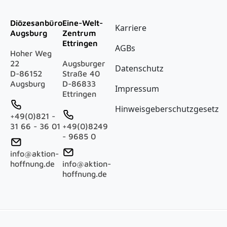
Fußzeile
Diözesanbüro
Eine-Welt-
Karriere
Augsburg
Zentrum
Ettringen
AGBs
Hoher Weg
22
Augsburger
Datenschutz
D-86152
Straße 40
Augsburg
D-86833
Impressum
Ettringen
Hinweisgeberschutzgesetz
+49(0)821 -
31 66 - 36 01
+49(0)8249
- 9685 0
info@aktion-
hoffnung.de
info@aktion-
hoffnung.de