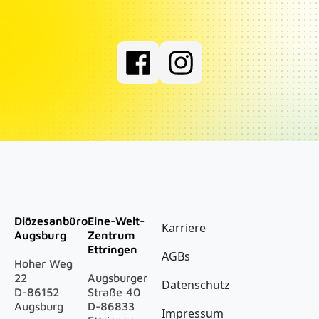
Social Media
Fußzeile
Diözesanbüro
Eine-Welt-
Karriere
Augsburg
Zentrum
Ettringen
AGBs
Hoher Weg
22
Augsburger
Datenschutz
D-86152
Straße 40
Augsburg
D-86833
Impressum